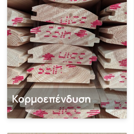
Κορμοεπένδυση