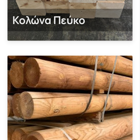
Κολώνα Πεύκο