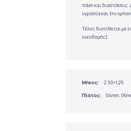
πάχη και διαστάσεις. 
υγρασία και την χρήση
Τέλος διατίθεται με ε
οικοδομής).
Μήκος:
2,50×1,25
Πλάτος:
04mm, 06mm