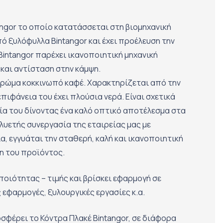
angor το οποίο κατατάσσεται στη βιομηχανική
ό ξυλόφυλλα Bintangor και έχει προέλευση την
Bintangor παρέχει ικανοποιητική μηχανική
και αντίσταση στην κάμψη.
 χρώμα κοκκινωπό καφέ. Χαρακτηρίζεται από την
πιφάνεια του έχει πλούσια νερά. Είναι σχετικά
ία του δίνοντας ένα καλό οπτικό αποτέλεσμα στα
λυετής συνεργασία της εταιρείας μας με
, εγγυάται την σταθερή, καλή και ικανοποιητική
η του προϊόντος.
ποιότητας – τιμής και βρίσκει εφαρμογή σε
 εφαρμογές, ξυλουργικές εργασίες κ.α.
οσφέρει το Κόντρα Πλακέ Bintangor, σε διάφορα