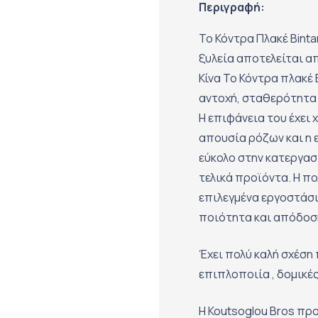
Περιγραφή:
Το Κόντρα Πλακέ Bint
ξυλεία αποτελείται απ
Κίνα Το Κόντρα πλακέ 
αντοχή, σταθερότητα 
Η επιφάνεια του έχει
απουσία ρόζων και η ε
εύκολο στην κατεργασ
τελικά προϊόντα. Η πο
επιλεγμένα εργοστάσια
ποιότητα και απόδοσ
Έχει πολύ καλή σχέση 
επιπλοποιία , δομικές
Η Koutsoglou Bros πρ