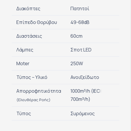
Διακόπτες
Πατητοί
Επίπεδο Θορύβου
49-68dB
Διαστάσεις
60cm
Λάμπες
Σποτ LED
Moter
250W
Τύπος – Υλικό
Ανοιξείδωτο
Απορροφητικότητα
1000m³/h (IEC:
700m³/h)
(Ελευθέρας Ροής)
Τύπος
Συρόμενος