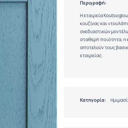
Περιγραφή:
Η εταιρεία Koutsoglo
κουζίνας και ντουλάπα
σχεδιαστικών μοντέλω
σταθερή ποιότητα, η κ
αποτελούν τους βασικ
εταιρείας.
Κατηγορία:
Ημιμασ