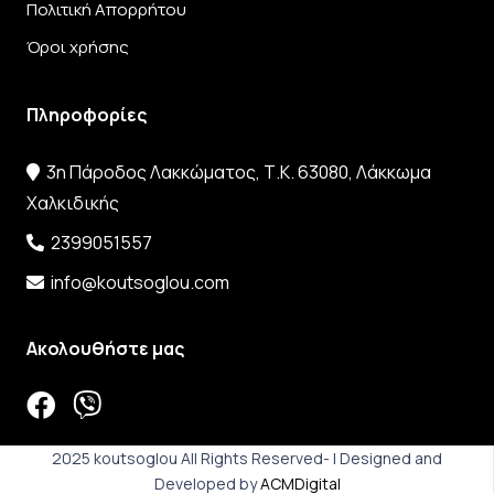
Πολιτική Απορρήτου
Όροι χρήσης
Πληροφορίες
3η Πάροδος Λακκώματος, Τ.Κ. 63080, Λάκκωμα
Χαλκιδικής
2399051557
info@koutsoglou.com
Ακολουθήστε μας
2025 koutsoglou All Rights Reserved- | Designed and
Developed by
ACMDigital