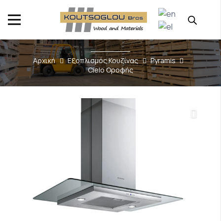
Αρχική
Εξοπλισμός Κουζίνας
Pyramis
Cielo Οροφής