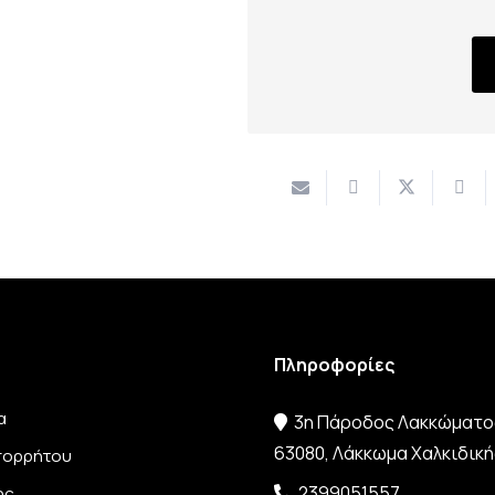
Πληροφορίες
α
3η Πάροδος Λακκώματος
63080, Λάκκωμα Χαλκιδική
Απορρήτου
2399051557
ης