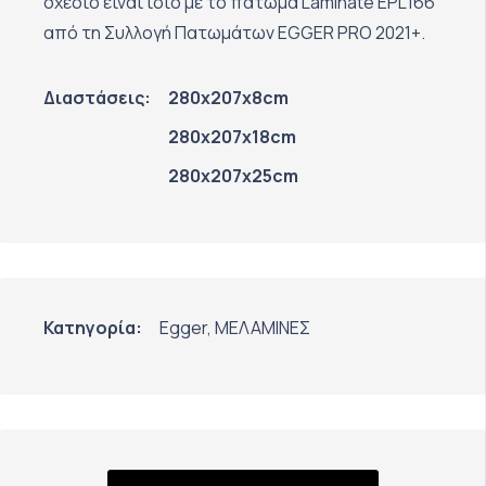
σχέδιο είναι ίδιο με το πάτωμα Laminate EPL166
από τη Συλλογή Πατωμάτων EGGER PRO 2021+.
Διαστάσεις:
280x207x8cm
280x207x18cm
280x207x25cm
Κατηγορία:
Egger
,
ΜΕΛΑΜΙΝΕΣ