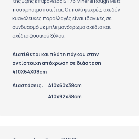
της υφής επιφάνειας ST76 Mineral Rough Matt
που χρησιμοποιείται. Οι πολύ ψυχρές, σχεδόν
κυανόλευκες παραλλαγές είναι ιδανικές σε
συνδυασμό με μπλε μονόχρωμα σχέδια και
σχέδια φυσικού ξύλου.
Διατίθεται και πλάτη πάγκου στην
αντίστοιχη απόχρωση σε διάσταση
410Χ64Χ08cm
Διαστάσεις:
410x60x38cm
410x92x38cm