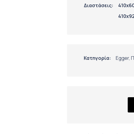
Διαστάσεις:
410x6
410x9
Κατηγορία:
Egger
,
Π