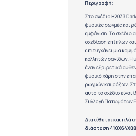
Περιγραφή:
Στο σχέδιο H2033 Dark
φυσικές ρωγμές και ρ
εμφάνιση. Το σχέδιο 
σχεδίαση επίπλων κα
επιτυγχάνει μια κομψ
κολλητών σανίδων. Η 
έναν εξαιρετικά αυθε
φυσικό χάρη στην επα
ρωγμών και ρόζων. Στο
αυτό το σχέδιο είναι 
Συλλογή Πατωμάτων E
Διατίθεται και πλάτ
διάσταση 410Χ64Χ0