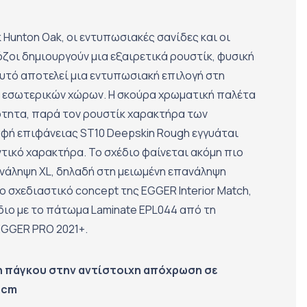
 Hunton Oak, οι εντυπωσιακές σανίδες και οι
όζοι δημιουργούν μια εξαιρετικά ρουστίκ, φυσική
αυτό αποτελεί μια εντυπωσιακή επιλογή στη
ι εσωτερικών χώρων. Η σκούρα χρωματική παλέτα
ότητα, παρά τον ρουστίκ χαρακτήρα των
υφή επιφάνειας ST10 Deepskin Rough εγγυάται
ντικό χαρακτήρα. Το σχέδιο φαίνεται ακόμη πιο
νάληψη XL, δηλαδή στη μειωμένη επανάληψη
 σχεδιαστικό concept της EGGER Interior Match,
ίδιο με το πάτωμα Laminate EPL044 από τη
GGER PRO 2021+.
η πάγκου στην αντίστοιχη απόχρωση σε
8cm