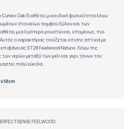
n Cuneo Oak διαθέτει μια ειδική φυσικότητα λόγω
ωμένων στοιχείων σομφού ξύλου και των
αθέτει μια λιγότερο ρουστίκ και, επομένως, πιο
 Αυτός ο χαρακτήρας τονίζεται επίσης απτικά με
 επιφάνειας ST28 Feelwood Nature. Λόγω της
 των νερών μεταξύ των μελί και γκρι τόνων του
υαστεί πολύ εύκολα.
7x18cm
ERFECTSENSE FEELWOOD