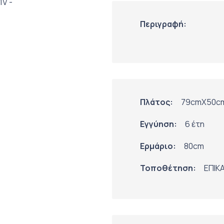
Περιγραφή:
Πλάτος:
79cmX50c
Εγγύηση:
6 έτη
Ερμάριο:
80cm
Τοποθέτηση:
ΕΠΙΚ