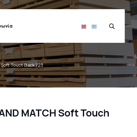
νωνία
ίου τζάμια
πορτών ντουλάπας
τα Συρταριών
όμενων Πορτών
Εξοπλισμός Κουζίνας
oft Touch Black 723
AND MATCH Soft Touch