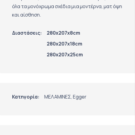
όλα τα μονόχρωμα σχέδια μια μοντέρνα, ματ όψη
και αίσθηση.
Διαστάσεις:
280x207x8cm
280x207x18cm
280x207x25cm
Κατηγορία:
ΜΕΛΑΜΙΝΕΣ
,
Egger