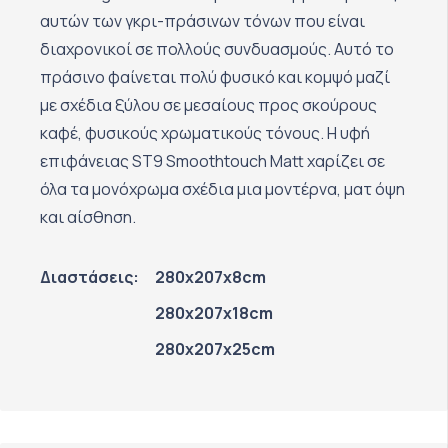
αυτών των γκρι-πράσινων τόνων που είναι
διαχρονικοί σε πολλούς συνδυασμούς. Αυτό το
πράσινο φαίνεται πολύ φυσικό και κομψό μαζί
με σχέδια ξύλου σε μεσαίους προς σκούρους
καφέ, φυσικούς χρωματικούς τόνους. Η υφή
επιφάνειας ST9 Smoothtouch Matt χαρίζει σε
όλα τα μονόχρωμα σχέδια μια μοντέρνα, ματ όψη
και αίσθηση.
Διαστάσεις:
280x207x8cm
280x207x18cm
280x207x25cm