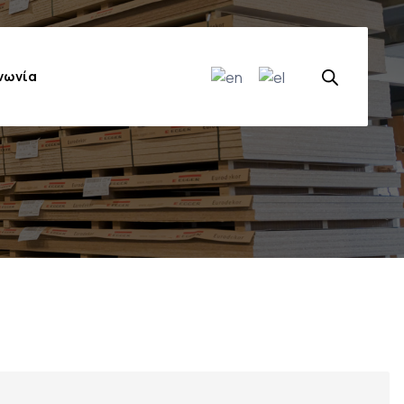
νωνία
ίου τζάμια
πορτών ντουλάπας
τα Συρταριών
όμενων Πορτών
Εξοπλισμός Κουζίνας