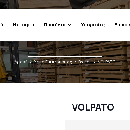
κή
Η εταιρία
Προιόντα
Υπηρεσίες
Επικοι
PERFECTSENSE FEELWOOD
SUPRAMAT MAT LACQUER SURFACE
TRENDY MIX AND MATCH
Προφίλ αλουμιν
Συστήματα 
Συστήμα
Κομπάσα Ανακλιν
Αρχική
Υλικά Επιπλοποιίας
Brands
VOLPATO
VOLPATO